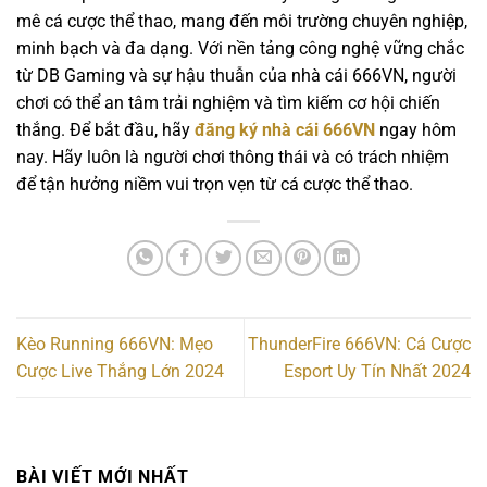
mê cá cược thể thao, mang đến môi trường chuyên nghiệp,
minh bạch và đa dạng. Với nền tảng công nghệ vững chắc
từ DB Gaming và sự hậu thuẫn của nhà cái 666VN, người
chơi có thể an tâm trải nghiệm và tìm kiếm cơ hội chiến
thắng. Để bắt đầu, hãy
đăng ký nhà cái 666VN
ngay hôm
nay. Hãy luôn là người chơi thông thái và có trách nhiệm
để tận hưởng niềm vui trọn vẹn từ cá cược thể thao.
Kèo Running 666VN: Mẹo
ThunderFire 666VN: Cá Cược
Cược Live Thắng Lớn 2024
Esport Uy Tín Nhất 2024
BÀI VIẾT MỚI NHẤT