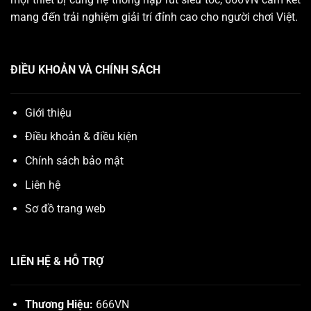
mang đến trải nghiệm giải trí đỉnh cao cho người chơi Việt.
ĐIỀU KHOẢN VÀ CHÍNH SÁCH
Giới thiệu
Điều khoản & điều kiện
Chính sách bảo mật
Liên hệ
Sơ đồ trang web
LIÊN HỆ & HỖ TRỢ
Thương Hiệu:
666VN