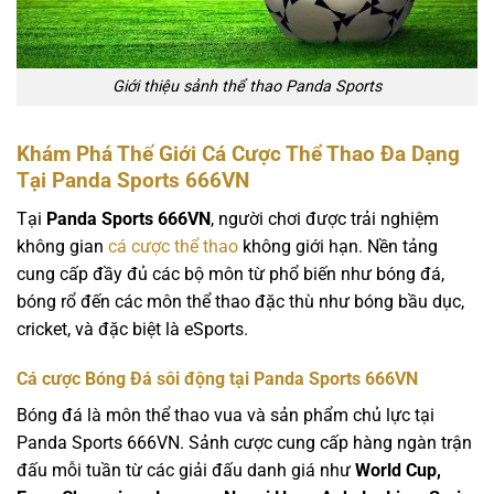
Giới thiệu sảnh thể thao Panda Sports
Khám Phá Thế Giới Cá Cược Thể Thao Đa Dạng
Tại Panda Sports 666VN
Tại
Panda Sports 666VN
, người chơi được trải nghiệm
không gian
cá cược thể thao
không giới hạn. Nền tảng
cung cấp đầy đủ các bộ môn từ phổ biến như bóng đá,
bóng rổ đến các môn thể thao đặc thù như bóng bầu dục,
cricket, và đặc biệt là eSports.
Cá cược Bóng Đá sôi động tại Panda Sports 666VN
Bóng đá là môn thể thao vua và sản phẩm chủ lực tại
Panda Sports 666VN. Sảnh cược cung cấp hàng ngàn trận
đấu mỗi tuần từ các giải đấu danh giá như
World Cup,