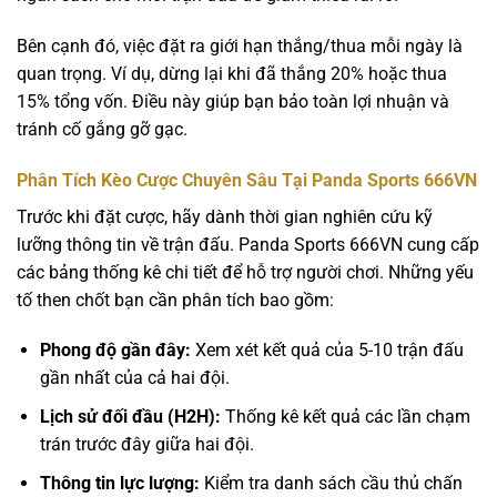
Bên cạnh đó, việc đặt ra giới hạn thắng/thua mỗi ngày là
quan trọng. Ví dụ, dừng lại khi đã thắng 20% hoặc thua
15% tổng vốn. Điều này giúp bạn bảo toàn lợi nhuận và
tránh cố gắng gỡ gạc.
Phân Tích Kèo Cược Chuyên Sâu Tại Panda Sports 666VN
Trước khi đặt cược, hãy dành thời gian nghiên cứu kỹ
lưỡng thông tin về trận đấu. Panda Sports 666VN cung cấp
các bảng thống kê chi tiết để hỗ trợ người chơi. Những yếu
tố then chốt bạn cần phân tích bao gồm:
Phong độ gần đây:
Xem xét kết quả của 5-10 trận đấu
gần nhất của cả hai đội.
Lịch sử đối đầu (H2H):
Thống kê kết quả các lần chạm
trán trước đây giữa hai đội.
Thông tin lực lượng:
Kiểm tra danh sách cầu thủ chấn