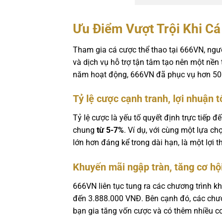
Ưu Điểm Vượt Trội Khi C
Tham gia cá cược thể thao tại 666VN, ngườ
và dịch vụ hỗ trợ tận tâm tạo nên một nền 
năm hoạt động, 666VN đã phục vụ hơn 500,
Tỷ lệ cược cạnh tranh, lợi nhuận t
Tỷ lệ cược là yếu tố quyết định trực tiếp 
chung
từ 5-7%
. Ví dụ, với cùng một lựa ch
lớn hơn đáng kể trong dài hạn, là một lợi 
Khuyến mãi ngập tràn, tăng cơ hộ
666VN liên tục tung ra các chương trình k
đến 3.888.000 VNĐ. Bên cạnh đó, các chươn
bạn gia tăng vốn cược và có thêm nhiều c