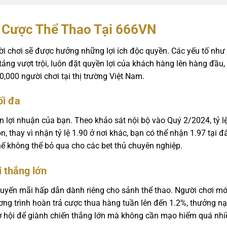
á Cược Thể Thao Tại 666VN
i chơi sẽ được hưởng những lợi ích độc quyền. Các yếu tố như t
tảng vượt trội, luôn đặt quyền lợi của khách hàng lên hàng đầu,
000 người chơi tại thị trường Việt Nam.
ối đa
đến lợi nhuận của bạn. Theo khảo sát nội bộ vào Quý 2/2024, tỷ 
ọn, thay vì nhận tỷ lệ 1.90 ở nơi khác, bạn có thể nhận 1.97 tại 
thế không thể bỏ qua cho các bet thủ chuyên nghiệp.
i thắng lớn
huyến mãi hấp dẫn dành riêng cho sảnh thể thao. Người chơi mớ
g trình hoàn trả cược thua hàng tuần lên đến 1.2%, thưởng nạp
ơ hội để giành chiến thắng lớn mà không cần mạo hiểm quá nhi