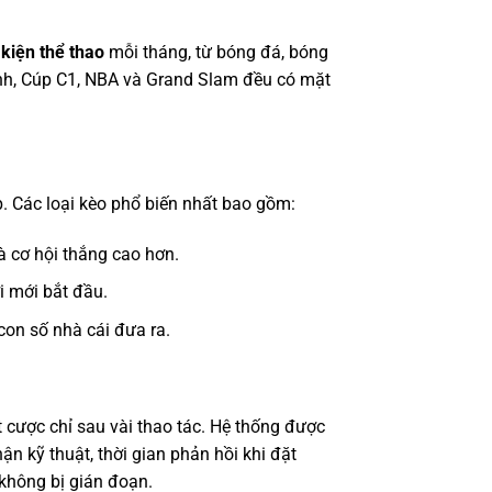
kiện thể thao
mỗi tháng, từ bóng đá, bóng
Anh, Cúp C1, NBA và Grand Slam đều có mặt
. Các loại kèo phổ biến nhất bao gồm:
à cơ hội thắng cao hơn.
i mới bắt đầu.
on số nhà cái đưa ra.
t cược chỉ sau vài thao tác. Hệ thống được
ận kỹ thuật, thời gian phản hồi khi đặt
à không bị gián đoạn.