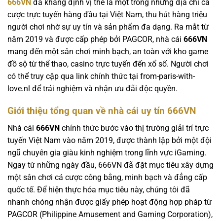
666VN
đã khẳng định vị thế là một trong những địa chỉ cá
cược trực tuyến hàng đầu tại Việt Nam, thu hút hàng triệu
người chơi nhờ sự uy tín và sản phẩm đa dạng. Ra mắt từ
năm 2019 và được cấp phép bởi PAGCOR, nhà cái
666VN
mang đến một sân chơi minh bạch, an toàn với kho game
đồ sộ từ thể thao, casino trực tuyến đến xổ số. Người chơi
có thể truy cập qua link chính thức tại from-paris-with-
love.nl để trải nghiệm và nhận ưu đãi độc quyền.
Giới thiệu tổng quan về nhà cái uy tín 666VN
Nhà cái
666VN
chính thức bước vào thị trường giải trí trực
tuyến Việt Nam vào năm 2019, được thành lập bởi một đội
ngũ chuyên gia giàu kinh nghiệm trong lĩnh vực iGaming.
Ngay từ những ngày đầu, 666VN đã đặt mục tiêu xây dựng
một sân chơi cá cược công bằng, minh bạch và đẳng cấp
quốc tế. Để hiện thực hóa mục tiêu này, chúng tôi đã
nhanh chóng nhận được giấy phép hoạt động hợp pháp từ
PAGCOR (Philippine Amusement and Gaming Corporation),