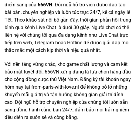
điểm sáng của
666VN
. Đội ngũ hỗ trợ viên được đào tạo
bài bản, chuyên nghiệp và luôn túc trực 24/7, kể cả ngày lễ
Tết. Theo khảo sát nội bộ gần đây, thời gian phản hồi trung
bình qua kênh Live Chat là dưới 30 giây. Người chơi có thể
liên hệ với chúng tôi qua đa dạng kênh như Live Chat trực
tiếp trên web, Telegram hoặc Hotline để được giải đáp mọi
thắc mắc một cách kịp thời và hiệu quả nhất.
Với nền tảng vững chắc, kho game chất lượng và cam kết
bảo mật tuyệt đối, 666VN xứng đáng là lựa chọn hàng đầu
cho cộng đồng cược thủ Việt Nam. Đăng ký tài khoản ngay
hôm nay tại from-paris-with-love.nl để không bỏ lỡ những
khuyến mãi giá trị và tận hưởng không gian giải trí đỉnh
cao. Đội ngũ hỗ trợ chuyên nghiệp của chúng tôi luôn sẵn
sàng đồng hành cùng bạn 24/7, đảm bảo mọi trải nghiệm
đều diễn ra suôn sẻ và công bằng.