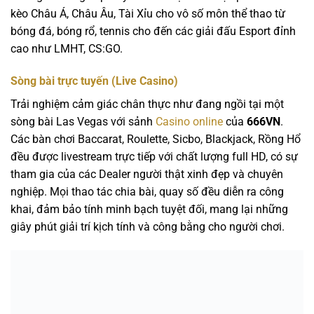
kèo Châu Á, Châu Âu, Tài Xỉu cho vô số môn thể thao từ
bóng đá, bóng rổ, tennis cho đến các giải đấu Esport đỉnh
cao như LMHT, CS:GO.
Sòng bài trực tuyến (Live Casino)
Trải nghiệm cảm giác chân thực như đang ngồi tại một
sòng bài Las Vegas với sảnh
Casino online
của
666VN
.
Các bàn chơi Baccarat, Roulette, Sicbo, Blackjack, Rồng Hổ
đều được livestream trực tiếp với chất lượng full HD, có sự
tham gia của các Dealer người thật xinh đẹp và chuyên
nghiệp. Mọi thao tác chia bài, quay số đều diễn ra công
khai, đảm bảo tính minh bạch tuyệt đối, mang lại những
giây phút giải trí kịch tính và công bằng cho người chơi.