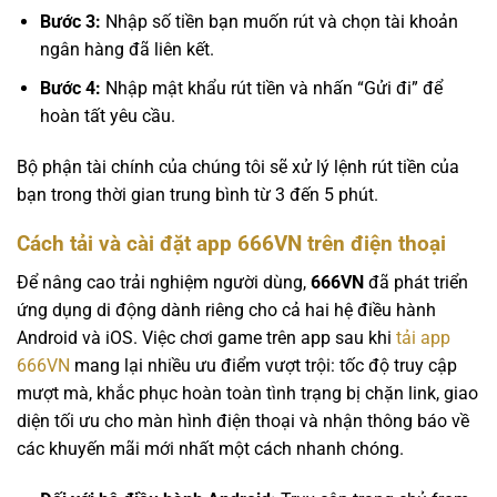
Bước 3:
Nhập số tiền bạn muốn rút và chọn tài khoản
ngân hàng đã liên kết.
Bước 4:
Nhập mật khẩu rút tiền và nhấn “Gửi đi” để
hoàn tất yêu cầu.
Bộ phận tài chính của chúng tôi sẽ xử lý lệnh rút tiền của
bạn trong thời gian trung bình từ 3 đến 5 phút.
Cách tải và cài đặt app 666VN trên điện thoại
Để nâng cao trải nghiệm người dùng,
666VN
đã phát triển
ứng dụng di động dành riêng cho cả hai hệ điều hành
Android và iOS. Việc chơi game trên app sau khi
tải app
666VN
mang lại nhiều ưu điểm vượt trội: tốc độ truy cập
mượt mà, khắc phục hoàn toàn tình trạng bị chặn link, giao
diện tối ưu cho màn hình điện thoại và nhận thông báo về
các khuyến mãi mới nhất một cách nhanh chóng.