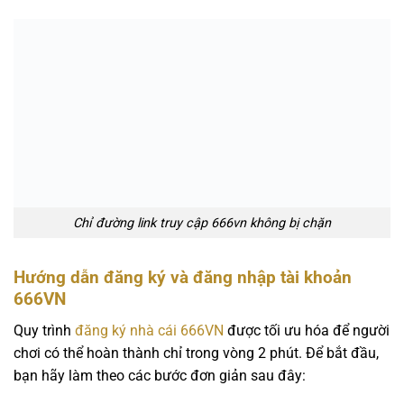
Chỉ đường link truy cập 666vn không bị chặn
Hướng dẫn đăng ký và đăng nhập tài khoản
666VN
Quy trình
đăng ký nhà cái 666VN
được tối ưu hóa để người
chơi có thể hoàn thành chỉ trong vòng 2 phút. Để bắt đầu,
bạn hãy làm theo các bước đơn giản sau đây: