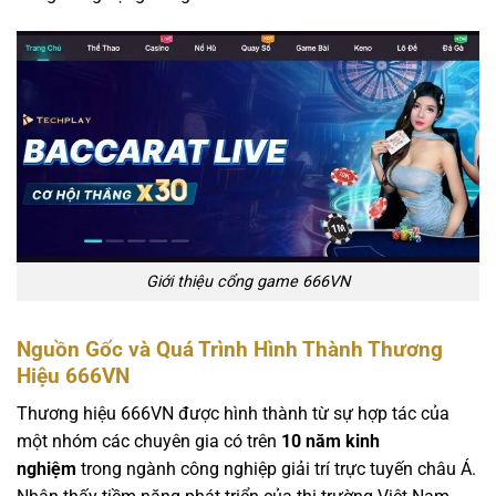
Giới thiệu cổng game 666VN
Nguồn Gốc và Quá Trình Hình Thành Thương
Hiệu 666VN
Thương hiệu 666VN được hình thành từ sự hợp tác của
một nhóm các chuyên gia có trên
10 năm kinh
nghiệm
trong ngành công nghiệp giải trí trực tuyến châu Á.