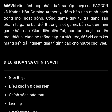
666VN
vận hành hợp pháp dưới sự cấp phép của PAGCOR
và Khánh Hòa Gaming Authority, đảm bảo tính minh bạch
trong mọi hoạt động. Cổng game quy tụ đa dạng sản
phẩm từ game bài đổi thưởng, slot game, bắn cá đến mini
game hấp dẫn. Giao diện hiện đại, thao tác mượt mà trên
mọi thiết bị cùng hệ thống nạp rút siêu tốc, 666VN cam kết
mang đến trải nghiệm giải trí đỉnh cao cho người chơi Việt.
ĐIỀU KHOẢN VÀ CHÍNH SÁCH
Giới thiệu
Điều khoản & điều kiện
Chính sách bảo mật
Liên hệ