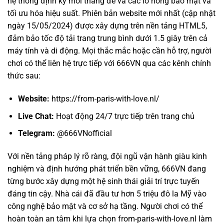
hệ thống định kỳ mỗi tháng để vá các lỗ hổng bảo mật và
tối ưu hóa hiệu suất. Phiên bản website mới nhất (cập nhật
ngày 15/05/2024) được xây dựng trên nền tảng HTML5,
đảm bảo tốc độ tải trang trung bình dưới 1.5 giây trên cả
máy tính và di động. Mọi thắc mắc hoặc cần hỗ trợ, người
chơi có thể liên hệ trực tiếp với 666VN qua các kênh chính
thức sau:
Website:
https://from-paris-with-love.nl/
Live Chat:
Hoạt động 24/7 trực tiếp trên trang chủ
Telegram:
@666VNofficial
Với nền tảng pháp lý rõ ràng, đội ngũ vận hành giàu kinh
nghiệm và định hướng phát triển bền vững, 666VN đang
từng bước xây dựng một hệ sinh thái giải trí trực tuyến
đáng tin cậy. Nhà cái đã đầu tư hơn 5 triệu đô la Mỹ vào
công nghệ bảo mật và cơ sở hạ tầng. Người chơi có thể
hoàn toàn an tâm khi lựa chọn from-paris-with-love.nl làm