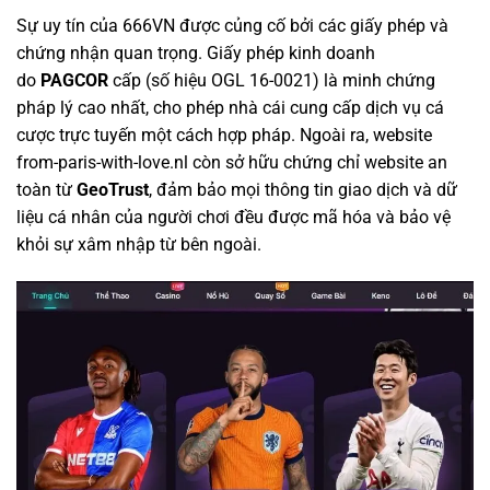
Sự uy tín của 666VN được củng cố bởi các giấy phép và
chứng nhận quan trọng. Giấy phép kinh doanh
do
PAGCOR
cấp (số hiệu OGL 16-0021) là minh chứng
pháp lý cao nhất, cho phép nhà cái cung cấp dịch vụ cá
cược trực tuyến một cách hợp pháp. Ngoài ra, website
from-paris-with-love.nl còn sở hữu chứng chỉ website an
toàn từ
GeoTrust
, đảm bảo mọi thông tin giao dịch và dữ
liệu cá nhân của người chơi đều được mã hóa và bảo vệ
khỏi sự xâm nhập từ bên ngoài.