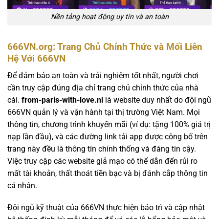
Nền tảng hoạt động uy tín và an toàn
666VN.org: Trang Chủ Chính Thức và Mối Liên
Hệ Với 666VN
Để đảm bảo an toàn và trải nghiệm tốt nhất, người chơi
cần truy cập đúng địa chỉ trang chủ chính thức của nhà
cái.
from-paris-with-love.nl
là website duy nhất do đội ngũ
666VN quản lý và vận hành tại thị trường Việt Nam. Mọi
thông tin, chương trình khuyến mãi (ví dụ: tặng 100% giá trị
nạp lần đầu), và các đường link tải app được công bố trên
trang này đều là thông tin chính thống và đáng tin cậy.
Việc truy cập các website giả mạo có thể dẫn đến rủi ro
mất tài khoản, thất thoát tiền bạc và bị đánh cắp thông tin
cá nhân.
Đội ngũ kỹ thuật của 666VN thực hiện bảo trì và cập nhật