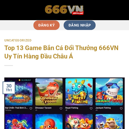
Bỏ
qua
nội
dung
ĐĂNG KÝ
ĐĂNG NHẬP
UNCATEGORIZED
Top 13 Game Bắn Cá Đổi Thưởng 666VN
Uy Tín Hàng Đầu Châu Á
30
Th1