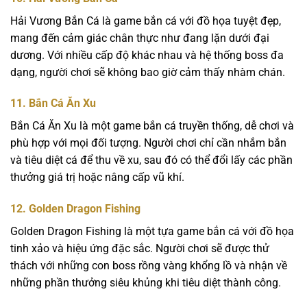
Hải Vương Bắn Cá là game bắn cá với đồ họa tuyệt đẹp,
mang đến cảm giác chân thực như đang lặn dưới đại
dương. Với nhiều cấp độ khác nhau và hệ thống boss đa
dạng, người chơi sẽ không bao giờ cảm thấy nhàm chán.
11. Bắn Cá Ăn Xu
Bắn Cá Ăn Xu là một game bắn cá truyền thống, dễ chơi và
phù hợp với mọi đối tượng. Người chơi chỉ cần nhắm bắn
và tiêu diệt cá để thu về xu, sau đó có thể đổi lấy các phần
thưởng giá trị hoặc nâng cấp vũ khí.
12. Golden Dragon Fishing
Golden Dragon Fishing là một tựa game bắn cá với đồ họa
tinh xảo và hiệu ứng đặc sắc. Người chơi sẽ được thử
thách với những con boss rồng vàng khổng lồ và nhận về
những phần thưởng siêu khủng khi tiêu diệt thành công.