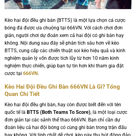
Kèo hai đội đều ghi bàn (BTTS) là một lựa chọn cá cược
bóng đá được ưa chuộng tại 666VN. Với cách chơi đơn
giản, người chơi dự đoán xem cả hai đội có ghi bàn hay
không. Nội dung sau đây sẽ phân tích sâu hơn về kèo
BTTS, cung cấp các chiến thuật soi kèo hiệu quả và kinh
nghiệm quản lý vốn được tích lũy từ hơn 10 năm kinh
nghiệm thực chiến, giúp bạn tự tin hơn khi tham gia đặt
cược tại
666VN
.
Kèo Hai Đội Đều Ghi Bàn 666VN Là Gì? Tổng
Quan Chi Tiết
Kèo hai đội đều ghi bàn, hay còn được biết đến với tên
quốc tế là
BTTS (Both Teams To Score)
, là một loại cược
đơn giản tại các sảnh thể thao 666VN. Bạn chỉ cần dự
đoán liệu cả hai đội bóng có cùng ghi bàn trong trận đấu
hay không. Với tính chất dễ chơi, kèo này thu hút đông đảo