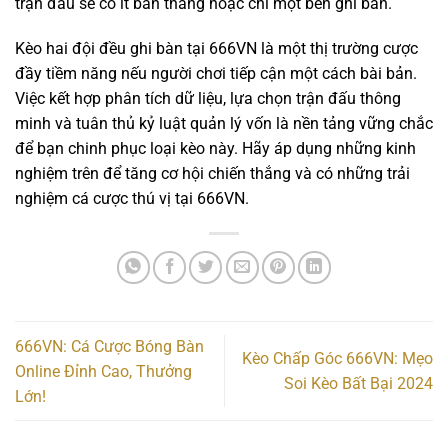
trận đấu sẽ có ít bàn thắng hoặc chỉ một bên ghi bàn.
Kèo hai đội đều ghi bàn tại 666VN là một thị trường cược
đầy tiềm năng nếu người chơi tiếp cận một cách bài bản.
Việc kết hợp phân tích dữ liệu, lựa chọn trận đấu thông
minh và tuân thủ kỷ luật quản lý vốn là nền tảng vững chắc
để bạn chinh phục loại kèo này. Hãy áp dụng những kinh
nghiệm trên để tăng cơ hội chiến thắng và có những trải
nghiệm cá cược thú vị tại 666VN.
666VN: Cá Cược Bóng Bàn
Kèo Chấp Góc 666VN: Mẹo
Online Đỉnh Cao, Thưởng
Soi Kèo Bất Bại 2024
Lớn!