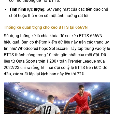
cởi mở thường dễ ‘nổ’ BTTS.
Tình hình lực lượng:
Sự vắng mặt của các tiền đạo chủ
chốt hoặc thủ môn số một ảnh hưởng rất lớn.
Thống kê quan trọng cho kèo BTTS tại 666VN
Sử dụng thống kê là chìa khóa để soi kèo BTTS 666VN
hiệu quả. Bạn có thể tìm kiếm dữ liệu này trên các trang uy
tín như WhoScored hoặc Sofascore. Hãy tập trung vào tỷ lệ
BTTS thành công trong 10 trận gần nhất của mỗi đội. Dữ
liệu từ Opta Sports trên 1,200+ trận Premier League mùa
2022/23 chỉ ra rằng, khi hai đội có tỷ lệ BTTS trên 60% đối
đầu, xác suất lặp lại kịch bản này lên tới 72%.