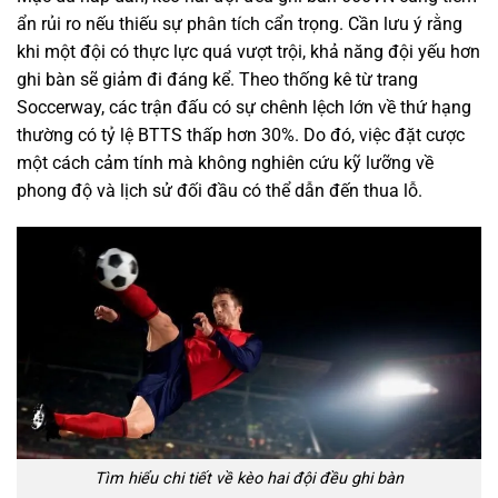
ẩn rủi ro nếu thiếu sự phân tích cẩn trọng. Cần lưu ý rằng
khi một đội có thực lực quá vượt trội, khả năng đội yếu hơn
ghi bàn sẽ giảm đi đáng kể. Theo thống kê từ trang
Soccerway, các trận đấu có sự chênh lệch lớn về thứ hạng
thường có tỷ lệ BTTS thấp hơn 30%. Do đó, việc đặt cược
một cách cảm tính mà không nghiên cứu kỹ lưỡng về
phong độ và lịch sử đối đầu có thể dẫn đến thua lỗ.
Tìm hiểu chi tiết về kèo hai đội đều ghi bàn