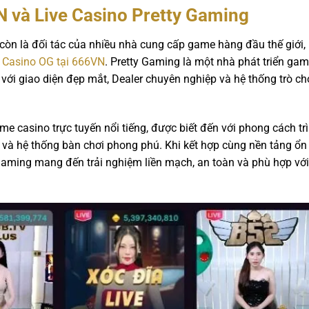
N và Live Casino Pretty Gaming
còn là đối tác của nhiều nhà cung cấp game hàng đầu thế giới,
 Casino OG tại 666VN
. Pretty Gaming là một nhà phát triển ga
với giao diện đẹp mắt, Dealer chuyên nghiệp và hệ thống trò ch
me casino trực tuyến nổi tiếng, được biết đến với phong cách tr
tốt và hệ thống bàn chơi phong phú. Khi kết hợp cùng nền tảng ổn
Gaming mang đến trải nghiệm liền mạch, an toàn và phù hợp với