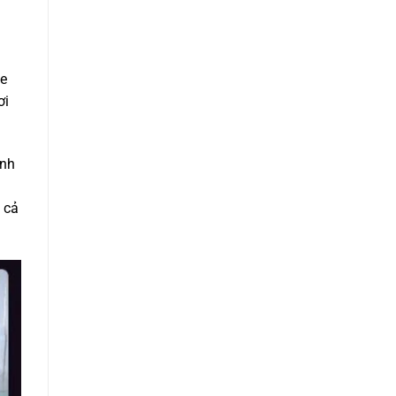
me
ơi
ình
 cả