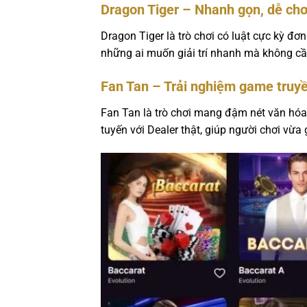
Dragon Tiger – Nhanh gọn, dễ chơ
Dragon Tiger là trò chơi có luật cực kỳ đơ
những ai muốn giải trí nhanh mà không cầ
Fan Tan – Trải nghiệm game truy
Fan Tan là trò chơi mang đậm nét văn hóa
tuyến với Dealer thật, giúp người chơi vừa