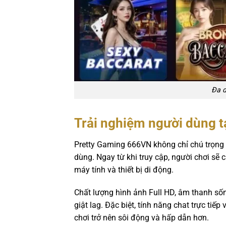
Đa d
Trải nghiệm người dùng 
Pretty Gaming 666VN không chỉ chú trọng 
dùng. Ngay từ khi truy cập, người chơi sẽ
máy tính và thiết bị di động.
Chất lượng hình ảnh Full HD, âm thanh sốn
giật lag. Đặc biệt, tính năng chat trực tiế
chơi trở nên sôi động và hấp dẫn hơn.