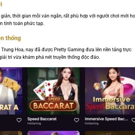
i
n giản, thời gian mỗi ván ngắn, rất phù hợp với người chơi mới h
n tính toán phức tạp.
ền thống
 Trung Hoa, nay đã được Pretty Gaming đưa lên nền tảng trực
 giải trí vừa khám phá nét truyền thống độc đáo.