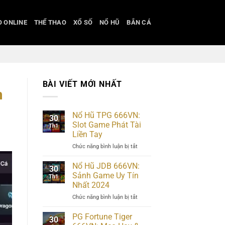
O ONLINE
THỂ THAO
XỔ SỐ
NỔ HŨ
BẮN CÁ
BÀI VIẾT MỚI NHẤT
m
Nổ Hũ TPG 666VN:
30
Slot Game Phát Tài
Th1
Liền Tay
Chức năng bình luận bị tắt
ở
Nổ
Hũ
Nổ Hũ JDB 666VN:
30
TPG
Sảnh Game Uy Tín
Th1
666VN:
Nhất 2024
Slot
Chức năng bình luận bị tắt
ở
Game
Nổ
Phát
Hũ
Tài
PG Fortune Tiger
30
JDB
Liền