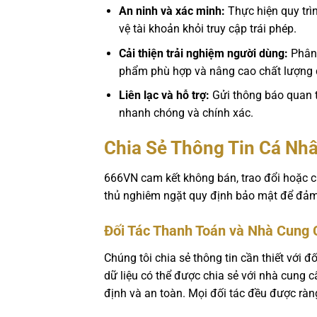
An ninh và xác minh:
Thực hiện quy trì
vệ tài khoản khỏi truy cập trái phép.
Cải thiện trải nghiệm người dùng:
Phân 
phẩm phù hợp và nâng cao chất lượng d
Liên lạc và hỗ trợ:
Gửi thông báo quan t
nhanh chóng và chính xác.
Chia Sẻ Thông Tin Cá Nh
666VN cam kết không bán, trao đổi hoặc cho
thủ nghiêm ngặt quy định bảo mật để đảm
Đối Tác Thanh Toán và Nhà Cung 
Chúng tôi chia sẻ thông tin cần thiết với đ
dữ liệu có thể được chia sẻ với nhà cung
định và an toàn. Mọi đối tác đều được ràn