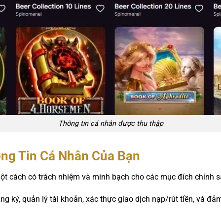
Thông tin cá nhân được thu thập
ng Tin Cá Nhân Của Bạn
t cách có trách nhiệm và minh bạch cho các mục đích chính s
ng ký, quản lý tài khoản, xác thực giao dịch nạp/rút tiền, và đả