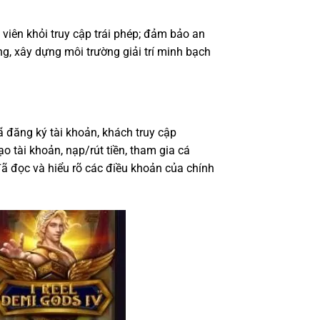
 viên khỏi truy cập trái phép; đảm bảo an
ng, xây dựng môi trường giải trí minh bạch
 đăng ký tài khoản, khách truy cập
o tài khoản, nạp/rút tiền, tham gia cá
đã đọc và hiểu rõ các điều khoản của chính