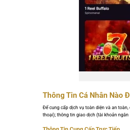
Thông Tin Cá Nhân Nào 
Để cung cấp dịch vụ toàn diện và an toàn, 
thoại); thông tin giao dịch (tài khoản ngân 
Thông Tin Cung Cấp Trực Tiếp