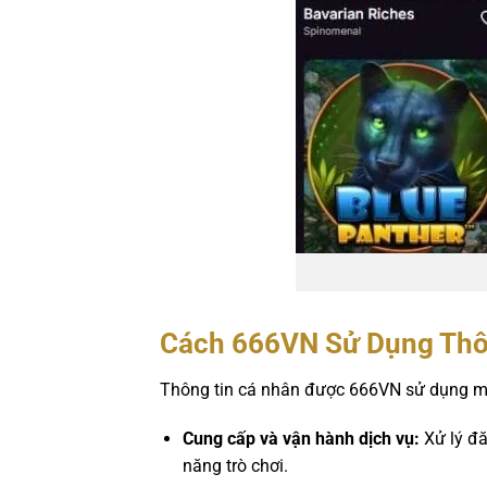
Cách 666VN Sử Dụng Thô
Thông tin cá nhân được 666VN sử dụng mộ
Cung cấp và vận hành dịch vụ:
Xử lý đă
năng trò chơi.