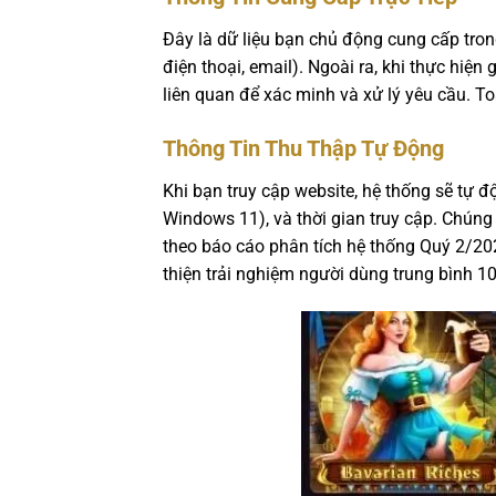
Đây là dữ liệu bạn chủ động cung cấp trong
điện thoại, email). Ngoài ra, khi thực hiệ
liên quan để xác minh và xử lý yêu cầu. 
Thông Tin Thu Thập Tự Động
Khi bạn truy cập website, hệ thống sẽ tự độn
Windows 11), và thời gian truy cập. Chúng 
theo báo cáo phân tích hệ thống Quý 2/202
thiện trải nghiệm người dùng trung bình 1