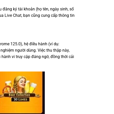
 đăng ký tài khoản (họ tên, ngày sinh, số
qua Live Chat, bạn cũng cung cấp thông tin
Chrome 125.0), hệ điều hành (ví dụ:
i nghiệm người dùng. Việc thu thập này,
 hành vi truy cập đáng ngờ, đồng thời cải