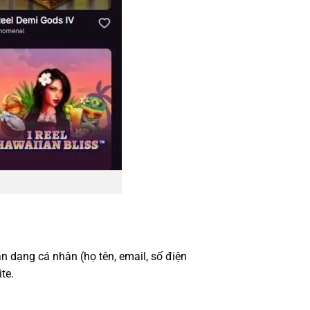
ận dạng cá nhân (họ tên, email, số điện
te.